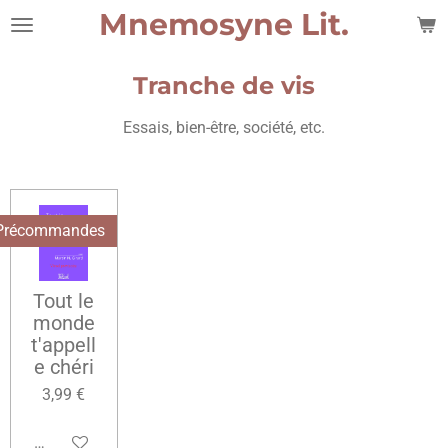
Mnemosyne Lit.
Passer
au
contenu
Tranche de vis
principal
Essais, bien-être, société, etc.
Précommandes
Tout le
monde
t'appell
e chéri
3,99 €
Ajouter au panier