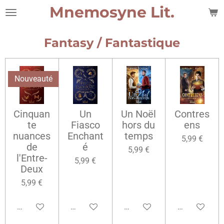
Mnemosyne Lit.
Passer
au
contenu
Fantasy / Fantastique
principal
Nouveauté
Cinquan
Un
Un Noël
Contres
te
Fiasco
hors du
ens
nuances
Enchant
temps
5,99 €
de
é
5,99 €
l'Entre-
5,99 €
Deux
5,99 €
Ajouter au panier
Ajouter au panier
Ajouter au panier
Ajouter au pa